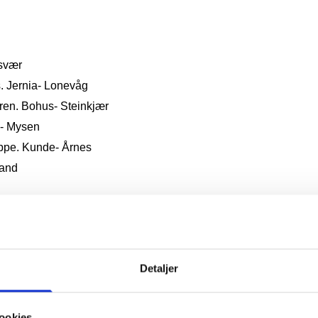
gsvær
ks. Jernia- Lonevåg
 ren. Bohus- Steinkjær
d- Mysen
eppe. Kunde- Årnes
sand
Knarvik
dsfirma i Oslo
Detaljer
kunde- Nøtterøy
belringen Lade
ookies