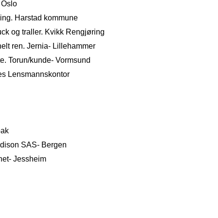
- Oslo
jøring. Harstad kommune
ruck og traller. Kvikk Rengjøring
 helt ren. Jernia- Lillehammer
tte. Torun/kunde- Vormsund
 Nes Lensmannskontor
bak
 Radison SAS- Bergen
rnet- Jessheim