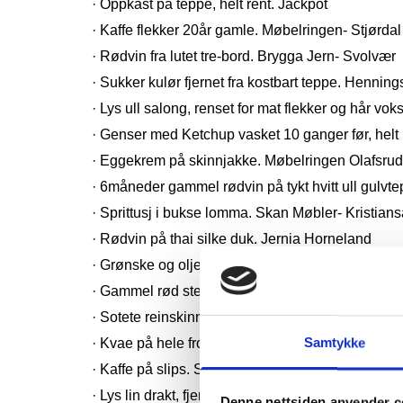
· Oppkast på teppe, helt rent. Jackpot
· Kaffe flekker 20år gamle. Møbelringen- Stjørdal
· Rødvin fra lutet tre-bord. Brygga Jern- Svolvær
· Sukker kulør fjernet fra kostbart teppe. Hennin
· Lys ull salong, renset for mat flekker og hår vo
· Genser med Ketchup vasket 10 ganger før, helt
· Eggekrem på skinnjakke. Møbelringen Olafsru
· 6måneder gammel rødvin på tykt hvitt ull gulvt
· Sprittusj i bukse lomma. Skan Møbler- Kristian
· Rødvin på thai silke duk. Jernia Horneland
· Grønske og olje på klær. Bobyen Jern & Farge
· Gammel rød stearin på gulvteppe. Fagmøbler- 
· Sotete reinskinn - os fra ovn i sametelt. Renhol
Samtykke
· Kvae på hele fronten av sort ullgenser. Randi/
· Kaffe på slips. Skeidar- Bodø
· Lys lin drakt, fjernet rødvinsflekk på 20cm. Mø
Denne nettsiden anvender c