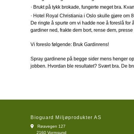
· Brukt på tykk brokade, fungerte meget bra. K
· Hotel Royal Christiania i Oslo skulle gjøre om 8
De ringte å spurte om vi hadde noe å foreslå for å s
gardiner ned, frakte dem bort, rense dem, press
Vi foreslo følgende: Bruk Gardinrens!
Spray gardinene på begge sider mens henger op
jobben. Hvordan ble resultatet? Svært bra. De br
Bioguard Miljøprodukter AS
Røavegen 127

2160 Vormsund