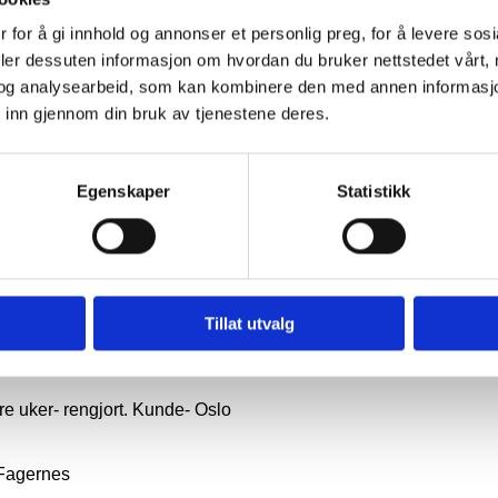
 for å gi innhold og annonser et personlig preg, for å levere sos
deler dessuten informasjon om hvordan du bruker nettstedet vårt,
og analysearbeid, som kan kombinere den med annen informasjon d
d
 inn gjennom din bruk av tjenestene deres.
Egenskaper
Statistikk
o i Rana
ntor
Tillat utvalg
 tre uker- rengjort. Kunde- Oslo
 Fagernes