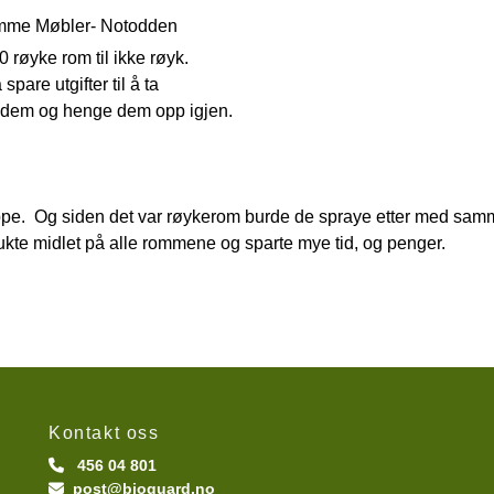
vamme Møbler- Notodden
0 røyke rom til ikke røyk.
pare utgifter til å ta
e dem og henge dem opp igjen.
pe. Og siden det var røykerom burde de spraye etter med sam
ukte midlet på alle rommene og sparte mye tid, og penger.
Kontakt oss
456 04 801

post@bioguard.no
