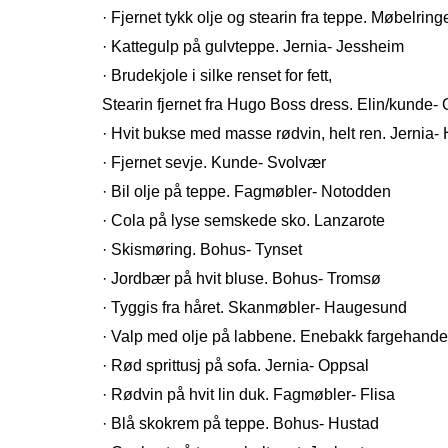
· Fjernet tykk olje og stearin fra teppe. Møbelrin
· Kattegulp på gulvteppe. Jernia- Jessheim
· Brudekjole i silke renset for fett,
Stearin fjernet fra Hugo Boss dress. Elin/kunde-
· Hvit bukse med masse rødvin, helt ren. Jernia-
· Fjernet sevje. Kunde- Svolvær
· Bil olje på teppe. Fagmøbler- Notodden
· Cola på lyse semskede sko. Lanzarote
· Skismøring. Bohus- Tynset
· Jordbær på hvit bluse. Bohus- Tromsø
· Tyggis fra håret. Skanmøbler- Haugesund
· Valp med olje på labbene. Enebakk fargehande
· Rød sprittusj på sofa. Jernia- Oppsal
· Rødvin på hvit lin duk. Fagmøbler- Flisa
· Blå skokrem på teppe. Bohus- Hustad