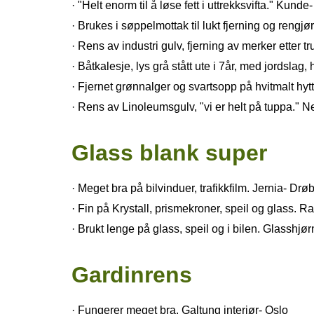
· "Helt enorm til å løse fett i uttrekksvifta." Kunde
· Brukes i søppelmottak til lukt fjerning og reng
· Rens av industri gulv, fjerning av merker etter t
· Båtkalesje, lys grå stått ute i 7år, med jordslag,
· Fjernet grønnalger og svartsopp på hvitmalt hy
· Rens av Linoleumsgulv, "vi er helt på tuppa."
Glass blank super
· Meget bra på bilvinduer, trafikkfilm. Jernia- Drø
· Fin på Krystall, prismekroner, speil og glass.
· Brukt lenge på glass, speil og i bilen. Glasshjø
Gardinrens
· Fungerer meget bra. Galtung interiør- Oslo