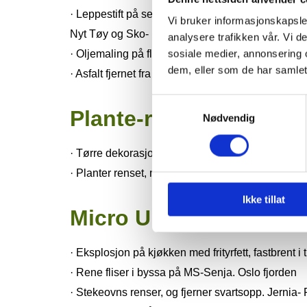
· Leppestift på selskapskjole funnet på loftet.
Vi bruker informasjonskapsler
Nyt Tøy og Sko- Danmark
analysere trafikken vår. Vi 
sosiale medier, annonsering 
· Oljemaling på fleece jakke. Jernia Sverre Roal
dem, eller som de har samlet
· Asfalt fjernet fra teppe. Vennesla Møbler
Samtykkevalg
Plante-rens
Nødvendig
· Tørre dekorasjoner ble som nye. Bo Møbler- M
· Planter renset, meget bra. Fagmøbler- Kjedeko
Ikke tillat
Micro Universal
· Eksplosjon på kjøkken med frityrfett, fastbrent i
· Rene fliser i byssa på MS-Senja. Oslo fjorden
· Stekeovns renser, og fjerner svartsopp. Jernia-