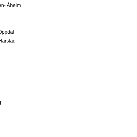
gen- Åheim
 Oppdal
 Harstad
l